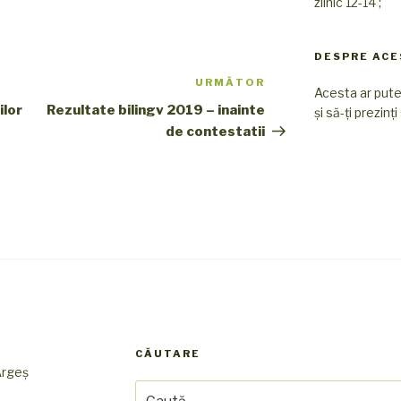
zilnic 12-14 ;
DESPRE ACE
URMĂTOR
Articolul
Acesta ar putea
următor
ilor
Rezultate bilingv 2019 – inainte
și să-ți prezinț
de contestatii
CĂUTARE
 Argeș
Caută