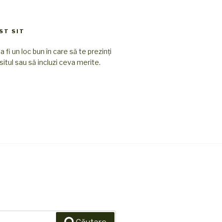
ST SIT
 fi un loc bun în care să te prezinți
i situl sau să incluzi ceva merite.