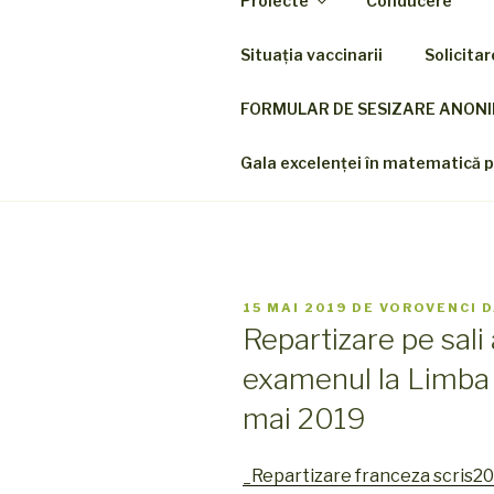
Proiecte
Conducere
Sari
la
Situația vaccinarii
Solicita
conținut
ALEX
FORMULAR DE SESIZARE ANON
Colegiul Națio
Gala excelenței în matematică pe
PUBLICAT
15 MAI 2019
DE
VOROVENCI D
PE
Repartizare pe sali 
examenul la Limba 
mai 2019
_Repartizare franceza scris2