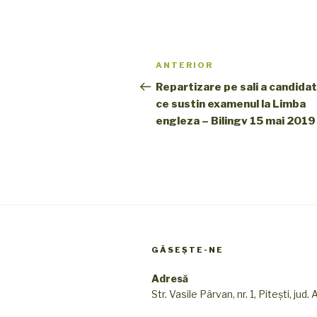
Navigare
ANTERIOR
Articol
în
anterior
Repartizare pe sali a candidat
ce sustin examenul la Limba
articole
engleza – Bilingv 15 mai 2019
GĂSEȘTE-NE
Adresă
Str. Vasile Pârvan, nr. 1, Pitești, jud.