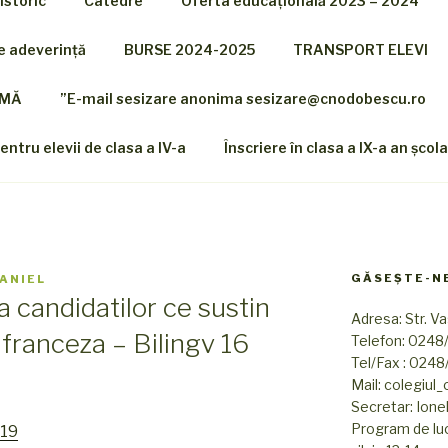
Istoric
Catedre
Oferta educațională 2023 – 2024
re adeverință
BURSE 2024-2025
TRANSPORT ELEVI
ANDRU ODOBESCU
IMĂ
”E-mail sesizare anonima sesizare@cnodobescu.ro
nal
ntru elevii de clasa a IV-a
Înscriere în clasa a IX-a an șco
GĂSEȘTE-N
ANIEL
a candidatilor ce sustin
Adresa: Str. Vas
franceza – Bilingv 16
Telefon: 0248
Tel/Fax : 024
Mail: colegiu
Secretar: Ionel
Program de lucr
019