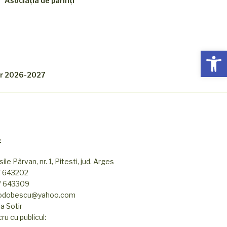
Asociația de părinți
Deschide b
lar 2026-2027
E
ile Pârvan, nr. 1, Pitesti, jud. Arges
/ 643202
8/ 643309
l_odobescu@yahoo.com
a Sotir
u cu publicul: